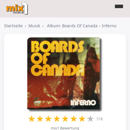
Startseite
›
Musik
›
Album: Boards Of Canada – Inferno
★
★
★
★
★
★
★
★
7/8
mix1 Bewertung