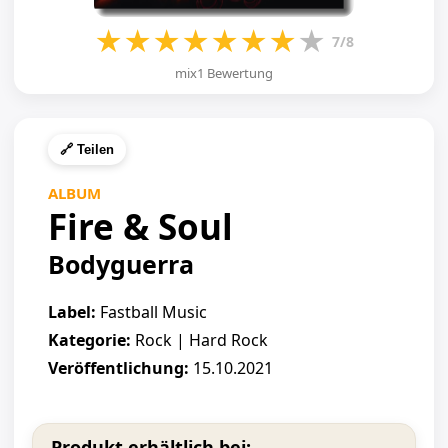
★
★
★
★
★
★
★
★
7/8
mix1 Bewertung
🔗 Teilen
ALBUM
Fire & Soul
Bodyguerra
Label:
Fastball Music
Kategorie:
Rock | Hard Rock
Veröffentlichung:
15.10.2021
Produkt erhältlich bei: