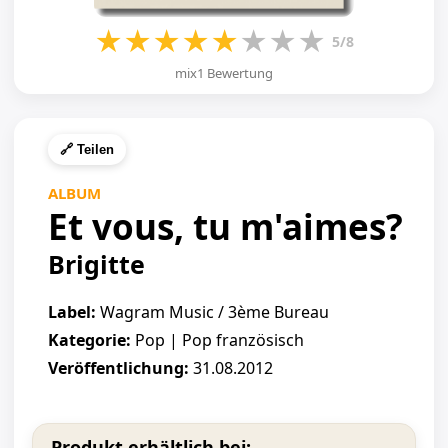
★
★
★
★
★
★
★
★
5/8
mix1 Bewertung
🔗 Teilen
ALBUM
Et vous, tu m'aimes?
Brigitte
Label:
Wagram Music / 3ème Bureau
Kategorie:
Pop | Pop französisch
Veröffentlichung:
31.08.2012
Produkt erhältlich bei: