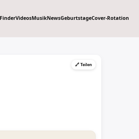
 Finder
Videos
Musik
News
Geburtstage
Cover-Rotation
🔗 Teilen