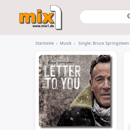
Startseite
›
Musik
›
Single: Bruce Springsteen