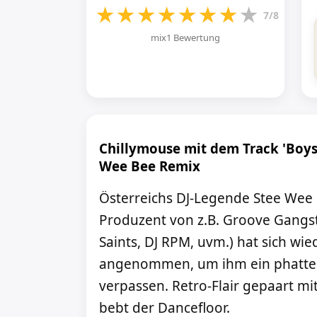
★
★
★
★
★
★
★
★
7/8
mix1 Bewertung
Chillymouse mit dem Track 'Boys
Wee Bee Remix
Österreichs DJ-Legende Stee Wee 
Produzent von z.B. Groove Gangst
Saints, DJ RPM, uvm.) hat sich wi
angenommen, um ihm ein phattes
verpassen. Retro-Flair gepaart m
bebt der Dancefloor.