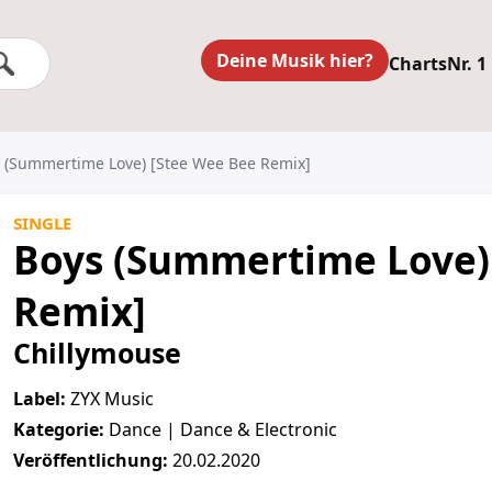
Deine Musik hier?
Charts
Nr. 1
s (Summertime Love) [Stee Wee Bee Remix]
SINGLE
Boys (Summertime Love)
Remix]
Chillymouse
Label:
ZYX Music
Kategorie:
Dance | Dance & Electronic
Veröffentlichung:
20.02.2020