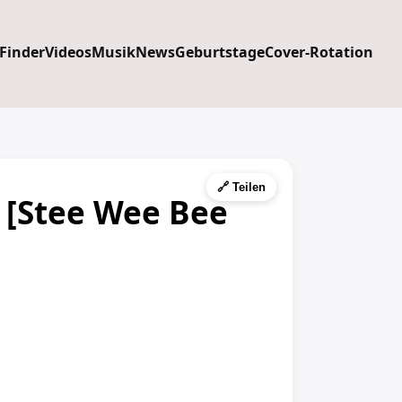
 Finder
Videos
Musik
News
Geburtstage
Cover-Rotation
🔗 Teilen
 [Stee Wee Bee