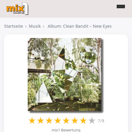
Startseite
›
Musik
›
Album: Clean Bandit – New Eyes
★
★
★
★
★
★
★
★
7/8
mix1 Bewertung