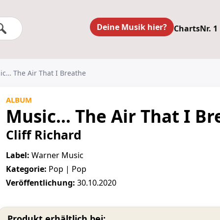
Deine Musik hier?
Charts
Nr. 1
ic… The Air That I Breathe
ALBUM
Music… The Air That I Br
Cliff Richard
Label:
Warner Music
Kategorie:
Pop | Pop
Veröffentlichung:
30.10.2020
Produkt erhältlich bei: