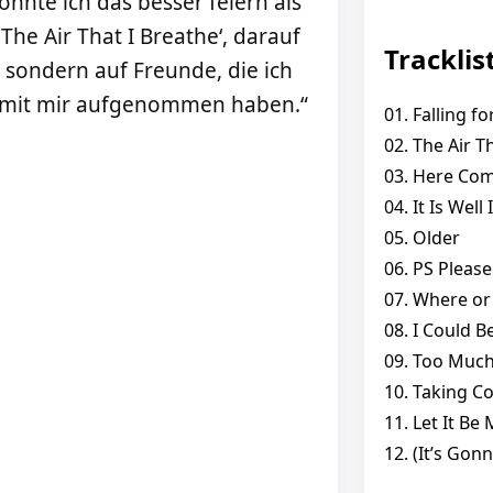
önnte ich das besser feiern als
he Air That I Breathe‘, darauf
Tracklis
, sondern auf Freunde, die ich
s mit mir aufgenommen haben.“
01. Falling fo
02. The Air 
03. Here Com
04. It Is Well
05. Older
06. PS Please
07. Where o
08. I Could 
09. Too Muc
10. Taking Co
11. Let It Be
12. (It’s Gon