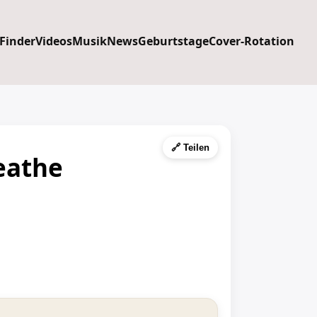
 Finder
Videos
Musik
News
Geburtstage
Cover-Rotation
🔗 Teilen
eathe