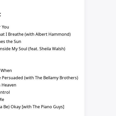
t
r You
That I Breathe (with Albert Hammond)
es the Sun
 Inside My Soul (feat. Sheila Walsh)
r When
Be Persuaded (with The Bellamy Brothers)
h Heaven
ntrol
 Me
na Be) Okay [with The Piano Guys]