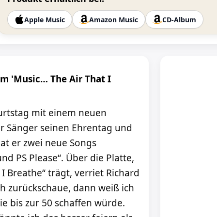
Apple Music
Amazon Music
CD-Album
um 'Music… The Air That I
eburtstag mit einem neuen
r Sänger seinen Ehrentag und
at er zwei neue Songs
d PS Please“. Über die Platte,
I Breathe“ trägt, verriet Richard
ch zurückschaue, dann weiß ich
nie bis zur 50 schaffen würde.