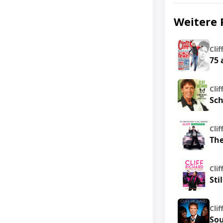
Weitere 
Clif
75 
Clif
Sch
Clif
The
Clif
Sti
Clif
Sou