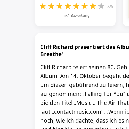
★
★
★
★
★
★
★
★
7/8
mix1 Bewertung
Cliff Richard präsentiert das Alb
Breathe'
Cliff Richard feiert seinen 80. G
Album. Am 14. Oktober begeht de
um diesen gebührend zu feiern, h
aufgenommen: „Falling For You“ un
die den Titel „Music… The Air That 
laut „contactmusic.com“: „Wenn i
noch, wie ich dachte, dass ich es 