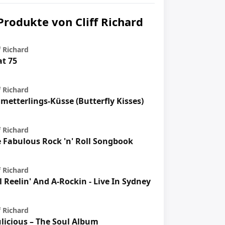
Produkte von Cliff Richard
f Richard
at 75
f Richard
metterlings-Küsse (Butterfly Kisses)
f Richard
 Fabulous Rock 'n' Roll Songbook
f Richard
ll Reelin' And A-Rockin - Live In Sydney
f Richard
licious – The Soul Album