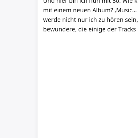
Und hier bin ich nun mit 80. Wie k
mit einem neuen Album? ‚Music… T
werde nicht nur ich zu hören sein
bewundere, die einige der Track