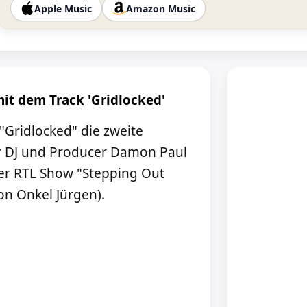
Apple Music
Amazon Music
mit dem Track 'Gridlocked'
"Gridlocked" die zweite
er DJ und Producer Damon Paul
er RTL Show "Stepping Out
on Onkel Jürgen).