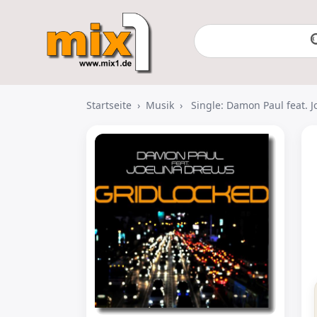
Startseite
›
Musik
›
Single: Damon Paul feat. J