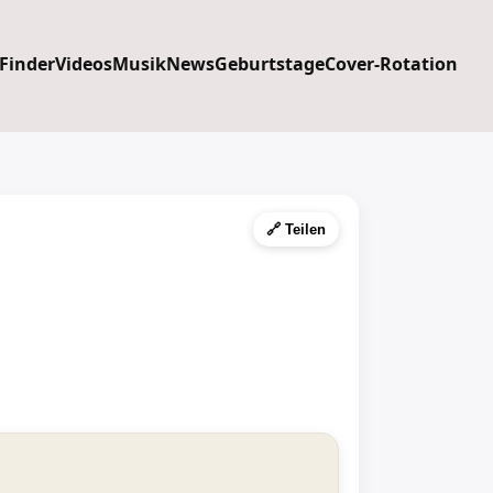
 Finder
Videos
Musik
News
Geburtstage
Cover-Rotation
🔗 Teilen