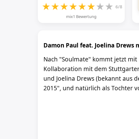
★
★
★
★
★
★
★
★
6/8
mix1 Bewertung
Damon Paul feat. Joelina Drews 
Nach "Soulmate" kommt jetzt mit 
Kollaboration mit dem Stuttgart
und Joelina Drews (bekannt aus d
2015", und natürlich als Tochter v