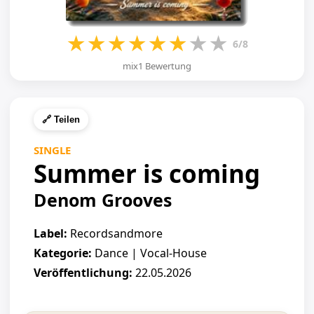
★
★
★
★
★
★
★
★
6/8
mix1 Bewertung
🔗 Teilen
SINGLE
Summer is coming
Denom Grooves
Label:
Recordsandmore
Kategorie:
Dance | Vocal-House
Veröffentlichung:
22.05.2026