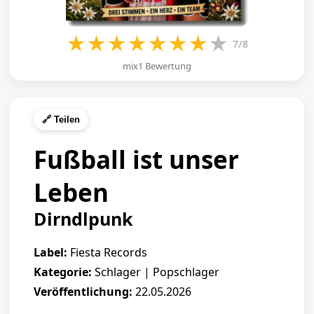
★
★
★
★
★
★
★
★
7/8
mix1 Bewertung
🔗 Teilen
Fußball ist unser
Leben
Dirndlpunk
Label:
Fiesta Records
Kategorie:
Schlager | Popschlager
Veröffentlichung:
22.05.2026