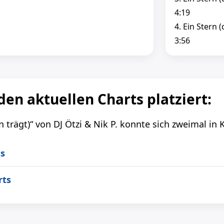
4:19
4. Ein Stern
3:56
 den aktuellen Charts platziert:
 trägt)“ von DJ Ötzi & Nik P. konnte sich zweimal in 
ts
rts