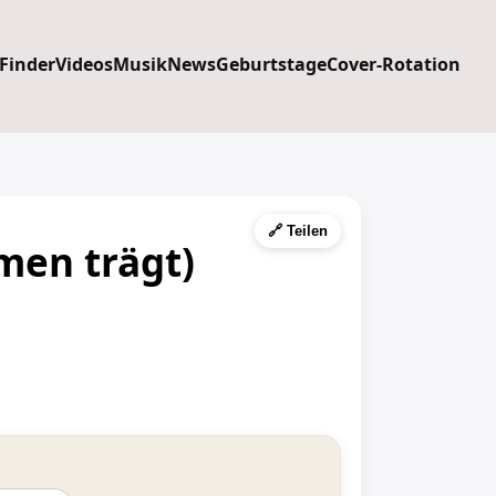
 Finder
Videos
Musik
News
Geburtstage
Cover-Rotation
🔗 Teilen
men trägt)