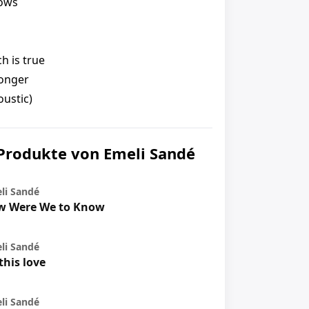
lows
h is true
 longer
oustic)
Produkte von Emeli Sandé
li Sandé
w Were We to Know
li Sandé
 this love
li Sandé