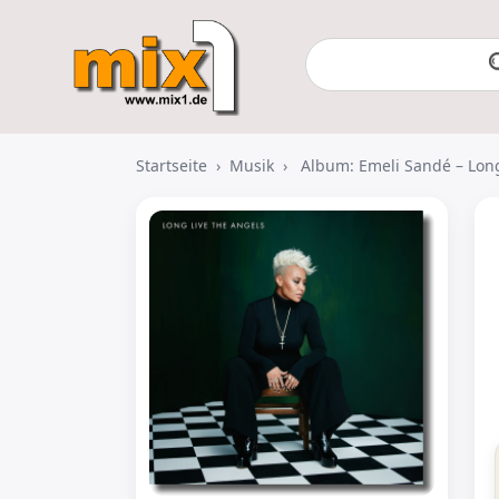
Startseite
›
Musik
›
Album: Emeli Sandé – Lon