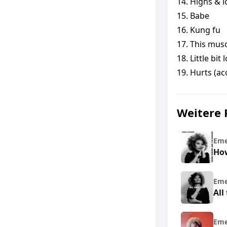
14. Highs & 
15. Babe
16. Kung fu
17. This musc
18. Little bit
19. Hurts (ac
Weitere 
Eme
Ho
Eme
All
Eme