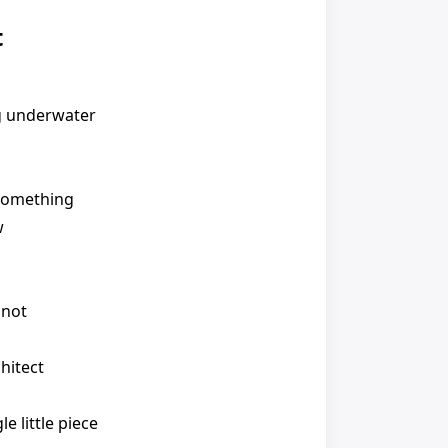
t
g underwater
something
w
 not
hitect
le little piece