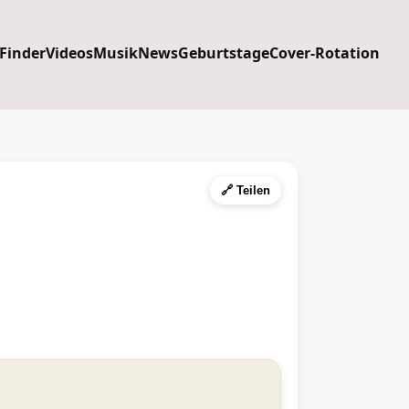
 Finder
Videos
Musik
News
Geburtstage
Cover-Rotation
🔗 Teilen