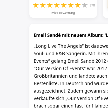
★
★
★
★
★
★
★
★
7/8
mix1 Bewertung
Emeli Sandé mit neuem Album: 'L
„Long Live The Angels“ ist das zw
Soul- und R&B-Sängerin. Mit ihr
Events“ gelang Emeli Sandé 2012 
"Our Version Of Events" war 2012
Großbritannien und landete auch 
Bestenliste. In Deutschland wurde
ausgezeichnet. Zudem gewann sie
verkaufte sich „Our Version Of Ev
brach sogar einen fast fünf Jahr