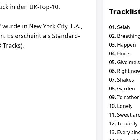
ück in den UK-Top-10.
Tracklis
wurde in New York City, L.A.,
01. Selah
Es erscheint als Standard-
02. Breathin
03. Happen
 Tracks).
04. Hurts
05. Give me 
06. Right no
07. Shakes
08. Garden
09. I'd rather
10. Lonely
11. Sweet arc
12. Tenderly
13. Every sing