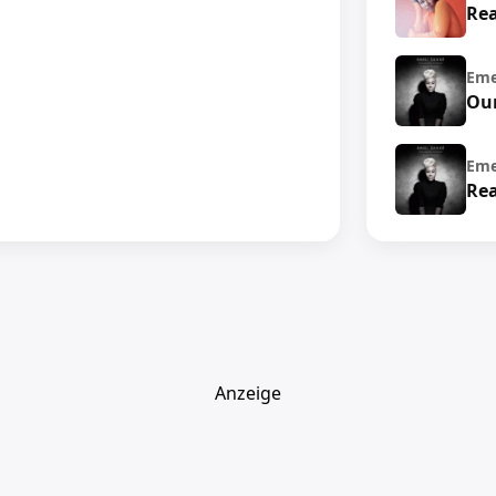
Rea
Eme
Our
Eme
Rea
Anzeige