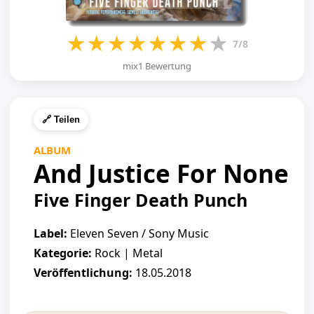
★
★
★
★
★
★
★
★
7/8
mix1 Bewertung
🔗 Teilen
ALBUM
And Justice For None
Five Finger Death Punch
Label:
Eleven Seven / Sony Music
Kategorie:
Rock | Metal
Veröffentlichung:
18.05.2018