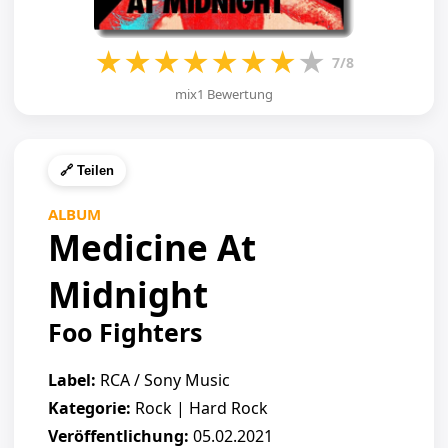
★
★
★
★
★
★
★
★
7/8
mix1 Bewertung
🔗 Teilen
ALBUM
Medicine At
Midnight
Foo Fighters
Label:
RCA / Sony Music
Kategorie:
Rock | Hard Rock
Veröffentlichung:
05.02.2021