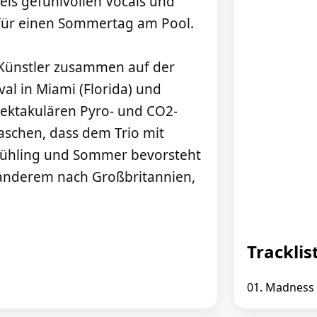
ls gefühlvollen Vocals und
 für einen Sommertag am Pool.
i Künstler zusammen auf der
al in Miami (Florida) und
pektakulären Pyro- und CO2-
aschen, dass dem Trio mit
Frühling und Sommer bevorsteht
 anderem nach Großbritannien,
Tracklis
01. Madness (