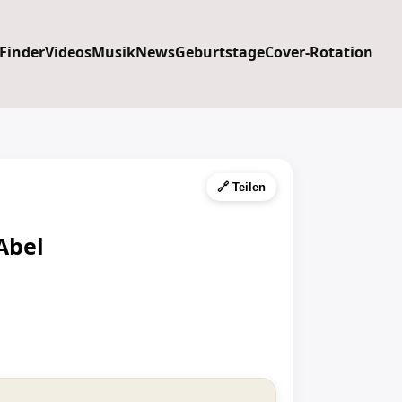
 Finder
Videos
Musik
News
Geburtstage
Cover-Rotation
🔗 Teilen
Abel