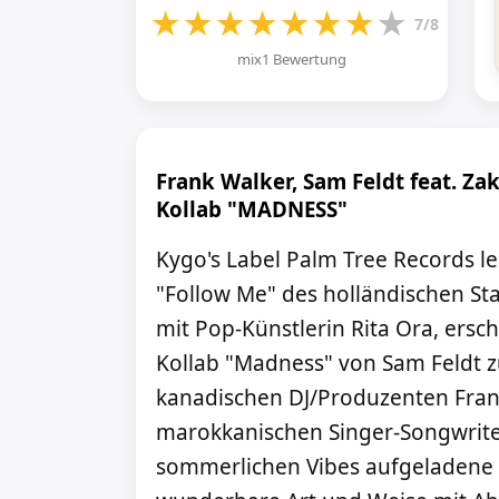
★
★
★
★
★
★
★
★
7/8
mix1 Bewertung
Frank Walker, Sam Feldt feat. Z
Kollab "MADNESS"
Kygo's Label Palm Tree Records l
"Follow Me" des holländischen Sta
mit Pop-Künstlerin Rita Ora, ersch
Kollab "Madness" von Sam Feldt
kanadischen DJ/Produzenten Frank
marokkanischen Singer-Songwriter
sommerlichen Vibes aufgeladene 