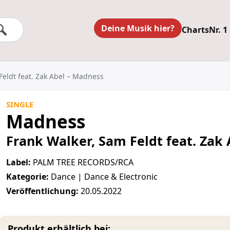
Deine Musik hier?
Charts
Nr. 1
Feldt feat. Zak Abel – Madness
SINGLE
Madness
Frank Walker, Sam Feldt feat. Zak 
Label:
PALM TREE RECORDS/RCA
Kategorie:
Dance | Dance & Electronic
Veröffentlichung:
20.05.2022
Produkt erhältlich bei: