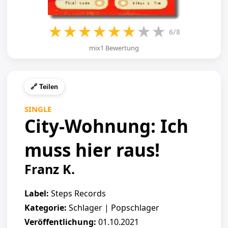
★
★
★
★
★
★
★
★
6/8
mix1 Bewertung
🔗 Teilen
SINGLE
City-Wohnung: Ich
muss hier raus!
Franz K.
Label:
Steps Records
Kategorie:
Schlager | Popschlager
Veröffentlichung:
01.10.2021