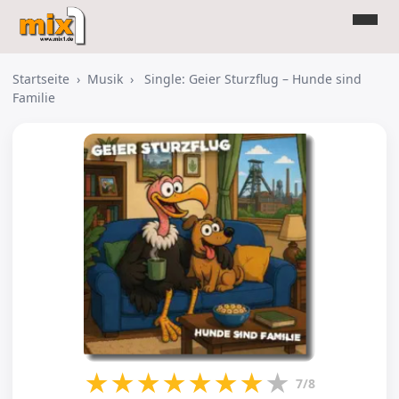
Startseite
›
Musik
›
Single: Geier Sturzflug – Hunde sind
Familie
★
★
★
★
★
★
★
★
7/8