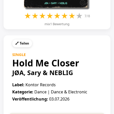
★
★
★
★
★
★
★
★
7/8
mix1 Bewertung
🔗 Teilen
SINGLE
Hold Me Closer
JØA, Sary & NEBLIG
Label:
Kontor Records
Kategorie:
Dance | Dance & Electronic
Veröffentlichung:
03.07.2026