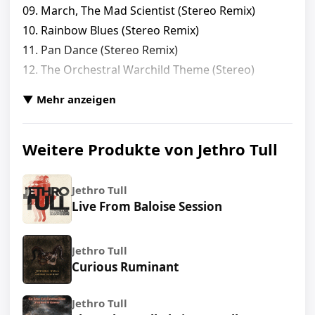
09. March, The Mad Scientist (Stereo Remix)
10. Rainbow Blues (Stereo Remix)
11. Pan Dance (Stereo Remix)
12. The Orchestral Warchild Theme (Stereo)
13. The Third Hoorah (Orchestral Version) [Stereo)
▼ Mehr anzeigen
14. Mime Sequence (Stereo)
15. Field Dance (Conway Hall Version) [Stereo)
Weitere Produkte von Jethro Tull
16. Waltz Of The Angels (Conway Hall Version)
[Stereo Mix)
17. The Beach (Part I) [Morgan Master Recording)
Jethro Tull
Live From Baloise Session
[Stereo Mix)
18. The Beach (Part Ii) [Morgan Master Recording)
[Stereo Mix)
Jethro Tull
19. Waltz Of The Angels (Morgan Demo
Curious Ruminant
Recording) [Stereo Mix)
Jethro Tull
20. The Beach (Morgan Demo Recording) [Stereo