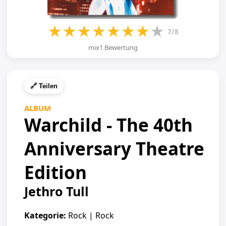
★
★
★
★
★
★
★
★
7/8
mix1 Bewertung
🔗 Teilen
ALBUM
Warchild - The 40th
Anniversary Theatre
Edition
Jethro Tull
Kategorie:
Rock | Rock