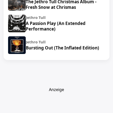
The Jethro Tull Christmas Album -
Mix)
Fresh Snow at Chrismas
21. Field Dance (Morgan Demo Recording) [Stereo
Jethro Tull
Mix)
A Passion Play (An Extended
Performance)
DVD 1
Jethro Tull
Bursting Out (The Inflated Edition)
01. Warchild (96/24 Stereo Lpcm)
02. Queen And Country (96/24 Stereo Lpcm)
03. Ladies (96/24 Stereo Lpcm)
04. Back-Door Angels (96/24 Stereo Lpcm)
05. Sealion (96/24 Stereo Lpcm)
06. Skating Away On The Thin Ice Of The New Day
Anzeige
(96/24 Stereo Lpcm)
07. Bungle In The Jungle (96/24 Stereo Lpcm)
08. Only Solitaire (96/24 Stereo Lpcm)