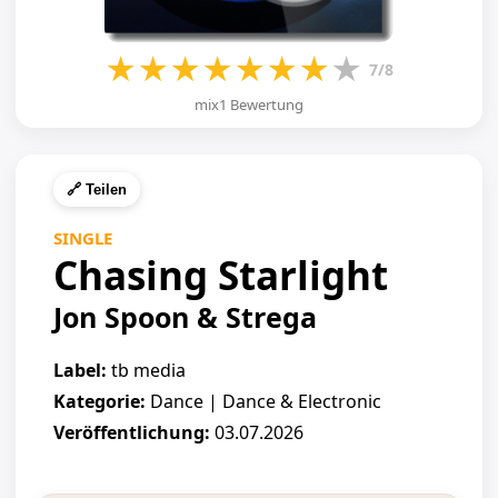
★
★
★
★
★
★
★
★
7/8
mix1 Bewertung
🔗 Teilen
SINGLE
Chasing Starlight
Jon Spoon & Strega
Label:
tb media
Kategorie:
Dance | Dance & Electronic
Veröffentlichung:
03.07.2026