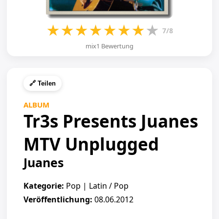
★
★
★
★
★
★
★
★
7/8
mix1 Bewertung
🔗 Teilen
ALBUM
Tr3s Presents Juanes
MTV Unplugged
Juanes
Kategorie:
Pop | Latin / Pop
Veröffentlichung:
08.06.2012