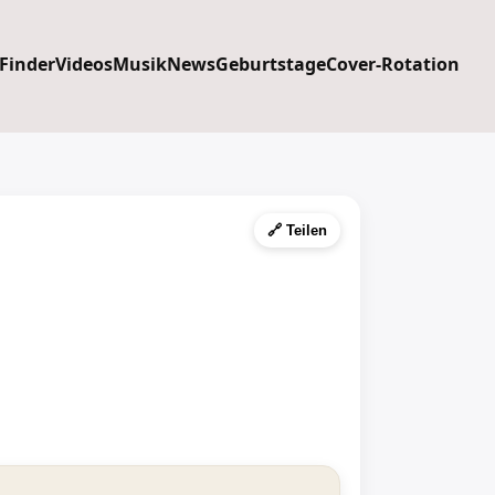
 Finder
Videos
Musik
News
Geburtstage
Cover-Rotation
🔗 Teilen