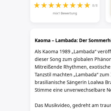
★
★
★
★
★
★
★
★
8/8
mix1 Bewertung
Kaoma – Lambada: Der Sommerhit
Als Kaoma 1989 „Lambada“ veröffe
dieser Song zum globalen Phän
Mitreißende Rhythmen, exotische 
Tanzstil machten „Lambada“ zum 
brasilianische Sängerin Loalwa Br
Stimme eine unverwechselbare Not
Das Musikvideo, gedreht am trau