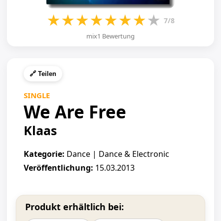
★
★
★
★
★
★
★
★
7/8
mix1 Bewertung
🔗 Teilen
SINGLE
We Are Free
Klaas
Kategorie:
Dance | Dance & Electronic
Veröffentlichung:
15.03.2013
Produkt erhältlich bei: