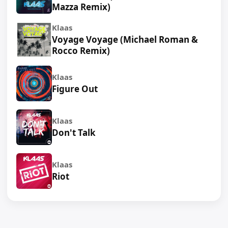
Mazza Remix)
Klaas
Voyage Voyage (Michael Roman &
Rocco Remix)
Klaas
Figure Out
Klaas
Don't Talk
Klaas
Riot