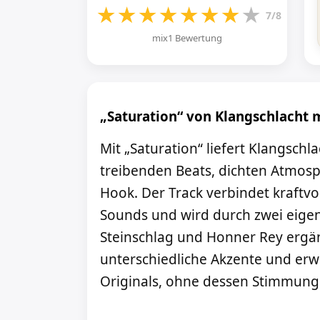
★
★
★
★
★
★
★
★
7/8
mix1 Bewertung
„Saturation“ von Klangschlacht 
Mit „Saturation“ liefert Klangschl
treibenden Beats, dichten Atmos
Hook. Der Track verbindet kraftv
Sounds und wird durch zwei eige
Steinschlag und Honner Rey ergän
unterschiedliche Akzente und erw
Originals, ohne dessen Stimmung 