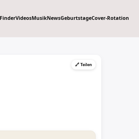
 Finder
Videos
Musik
News
Geburtstage
Cover-Rotation
🔗 Teilen