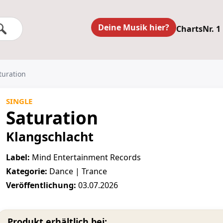
Deine Musik hier?
Charts
Nr. 1
turation
SINGLE
Saturation
Klangschlacht
Label:
Mind Entertainment Records
Kategorie:
Dance | Trance
Veröffentlichung:
03.07.2026
Produkt erhältlich bei: