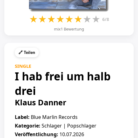
★
★
★
★
★
★
★
★
6/8
mix1 Bewertung
🔗 Teilen
SINGLE
I hab frei um halb
drei
Klaus Danner
Label:
Blue Marlin Records
Kategorie:
Schlager | Popschlager
Veröffentlichung:
10.07.2026