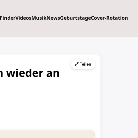
 Finder
Videos
Musik
News
Geburtstage
Cover-Rotation
🔗 Teilen
ch wieder an