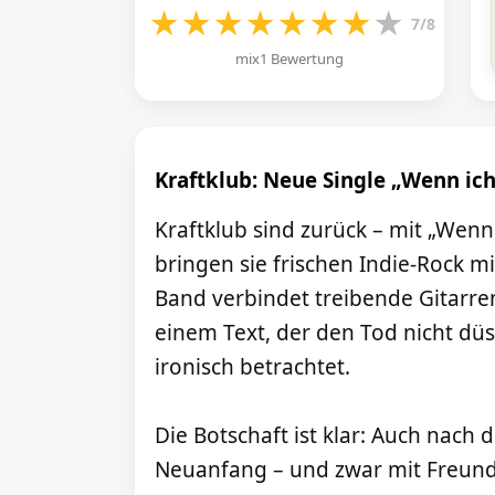
★
★
★
★
★
★
★
★
7/8
mix1 Bewertung
Kraftklub: Neue Single „Wenn ich 
Kraftklub sind zurück – mit „Wenn 
bringen sie frischen Indie-Rock m
Band verbindet treibende Gitarre
einem Text, der den Tod nicht dü
ironisch betrachtet.
Die Botschaft ist klar: Auch nach
Neuanfang – und zwar mit Freund