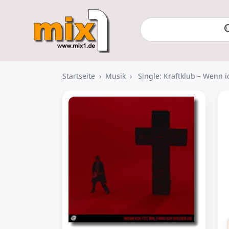
Startseite
›
Musik
›
Single: Kraftklub – Wenn i