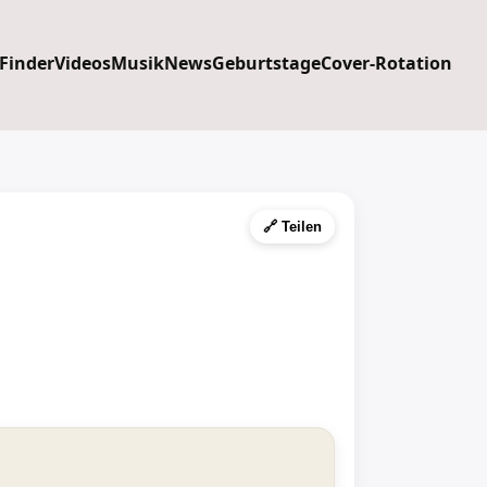
 Finder
Videos
Musik
News
Geburtstage
Cover-Rotation
🔗 Teilen