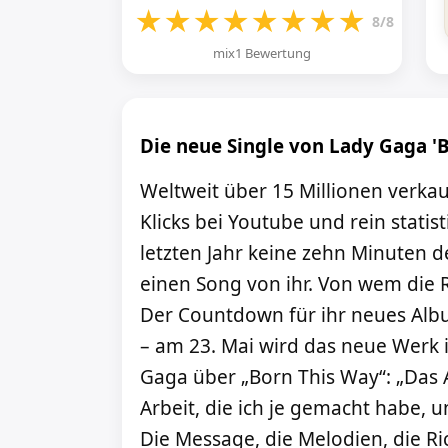
★
★
★
★
★
★
★
★
8/8
mix1 Bewertung
Die neue Single von Lady Gaga '
Weltweit über 15 Millionen verkau
Klicks bei Youtube und rein statis
letzten Jahr keine zehn Minuten 
einen Song von ihr. Von wem die R
Der Countdown für ihr neues Albu
– am 23. Mai wird das neue Werk
Gaga über „Born This Way“: „Das 
Arbeit, die ich je gemacht habe, u
Die Message, die Melodien, die Ri