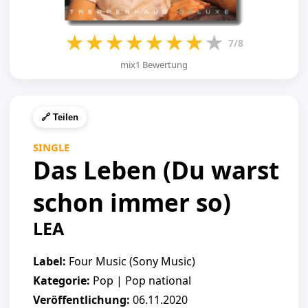
★
★
★
★
★
★
★
★
7/8
mix1 Bewertung
🔗 Teilen
SINGLE
Das Leben (Du warst
schon immer so)
LEA
Label:
Four Music (Sony Music)
Kategorie:
Pop | Pop national
Veröffentlichung:
06.11.2020