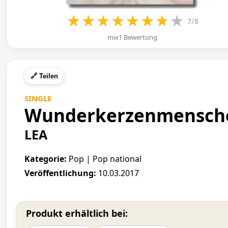
★
★
★
★
★
★
★
★
7/8
mix1 Bewertung
🔗 Teilen
SINGLE
Wunderkerzenmensch
LEA
Kategorie:
Pop | Pop national
Veröffentlichung:
10.03.2017
Produkt erhältlich bei: