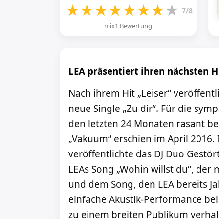
★
★
★
★
★
★
★
★
7/8
mix1 Bewertung
LEA präsentiert ihren nächsten Hi
Nach ihrem Hit „Leiser“ veröffentl
neue Single „Zu dir“. Für die symp
den letzten 24 Monaten rasant b
„Vakuum“ erschien im April 2016
veröffentlichte das DJ Duo Gestör
LEAs Song „Wohin willst du“, der
und dem Song, den LEA bereits Ja
einfache Akustik-Performance bei 
zu einem breiten Publikum verhal