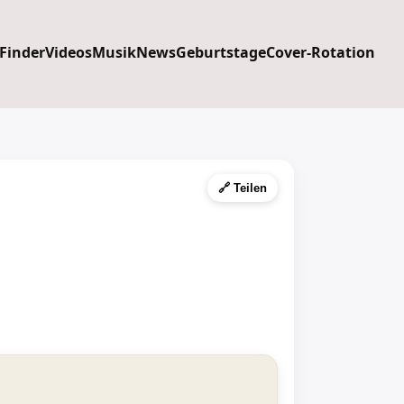
 Finder
Videos
Musik
News
Geburtstage
Cover-Rotation
🔗 Teilen