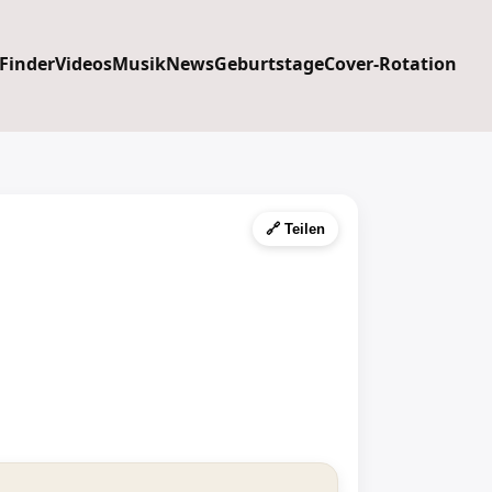
 Finder
Videos
Musik
News
Geburtstage
Cover-Rotation
🔗 Teilen