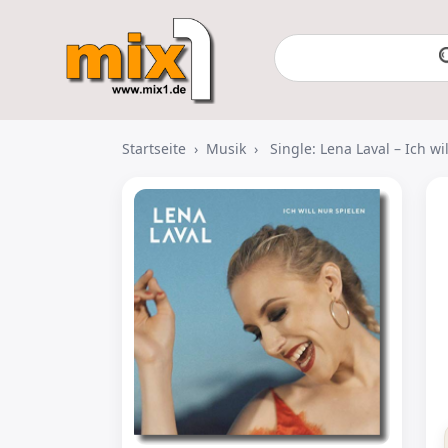
Startseite
›
Musik
›
Single: Lena Laval – Ich wi