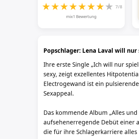
★
★
★
★
★
★
★
★
7/8
mix1 Bewertung
Popschlager: Lena Laval will nur 
Ihre erste Single „Ich will nur spi
sexy, zeigt exzellentes Hitpotenti
Electrogewand ist ein pulsierend
Sexappeal.
Das kommende Album „Alles und 
aufsehenerregende Debüt einer 
die für ihre Schlagerkarriere alle