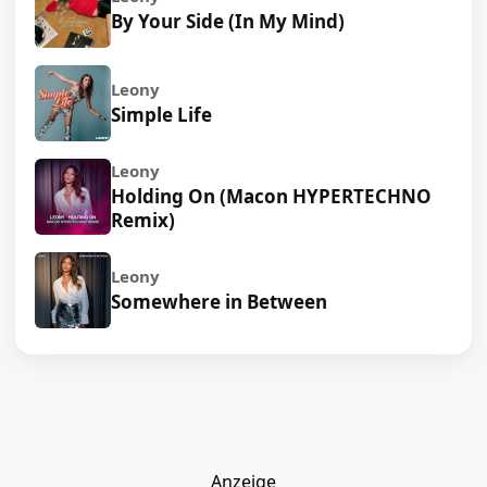
By Your Side (In My Mind)
Leony
Simple Life
Leony
Holding On (Macon HYPERTECHNO
Remix)
Leony
Somewhere in Between
Anzeige