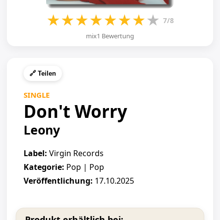
★
★
★
★
★
★
★
★
7/8
mix1 Bewertung
🔗 Teilen
SINGLE
Don't Worry
Leony
Label:
Virgin Records
Kategorie:
Pop | Pop
Veröffentlichung:
17.10.2025
Produkt erhältlich bei: