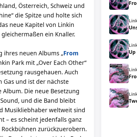
Fro
hland, Österreich, Schweiz und
ne“ die Spitze und holte sich
Lin
 das neue Kapitel von Linkin
Un
 gleichermaßen ein Knaller.
Lin
Up
ng ihres neuen Albums „
From
kin Park mit „Over Each Other“
Lin
 Besetzung rausgehauen. Auch
Fro
h Gas und ist der nächste
 Album. Die neue Besetzung
Lin
 Sound, und die Band bleibt
Tw
nd Musikliebhaber weltweit sind
 – es scheint jedenfalls ganz
die Rockbühnen zurückzuerobern.