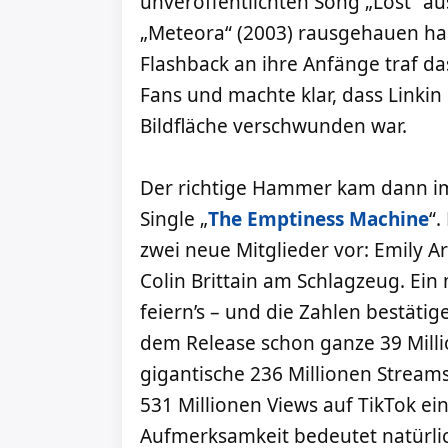
unveröffentlichten Song „Lost“ a
„Meteora“ (2003) rausgehauen hab
Flashback an ihre Anfänge traf da
Fans und machte klar, dass Linkin 
Bildfläche verschwunden war.
Der richtige Hammer kam dann i
Single „
The Emptiness Machine
“.
zwei neue Mitglieder vor: Emily 
Colin Brittain am Schlagzeug. Ein 
feiern’s – und die Zahlen bestätig
dem Release schon ganze 39 Milli
gigantische 236 Millionen Stream
531 Millionen Views auf TikTok ei
Aufmerksamkeit bedeutet natürlic