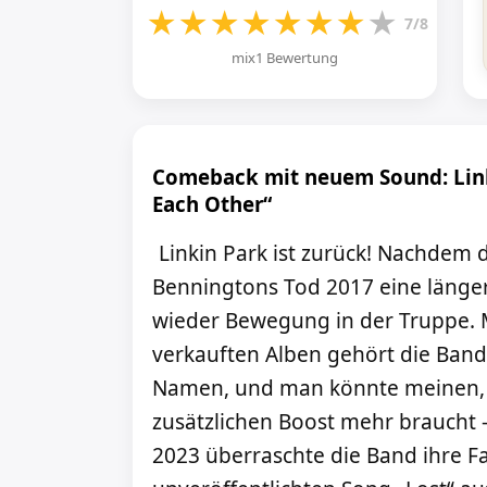
★
★
★
★
★
★
★
★
7/8
mix1 Bewertung
Comeback mit neuem Sound: Link
Each Other“
Linkin Park ist zurück! Nachdem 
Benningtons Tod 2017 eine längere
wieder Bewegung in der Truppe. M
verkauften Alben gehört die Band
Namen, und man könnte meinen, d
zusätzlichen Boost mehr braucht 
2023 überraschte die Band ihre Fa