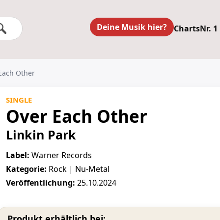
Deine Musik hier?
Charts
Nr. 1
 Each Other
SINGLE
Over Each Other
Linkin Park
Label:
Warner Records
Kategorie:
Rock | Nu-Metal
Veröffentlichung:
25.10.2024
Produkt erhältlich bei: