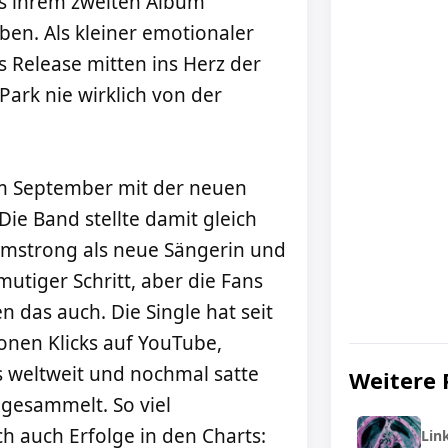
us ihrem zweiten Album
en. Als kleiner emotionaler
s Release mitten ins Herz der
Park nie wirklich von der
m September mit der neuen
 Die Band stellte damit gleich
Armstrong als neue Sängerin und
mutiger Schritt, aber die Fans
en das auch. Die Single hat seit
onen Klicks auf YouTube,
s weltweit und nochmal satte
Weitere 
ngesammelt. So viel
h auch Erfolge in den Charts:
Lin