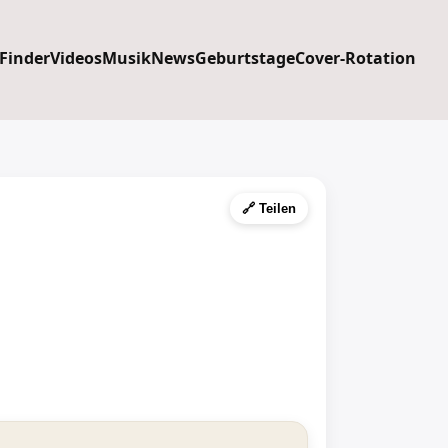
 Finder
Videos
Musik
News
Geburtstage
Cover-Rotation
🔗 Teilen