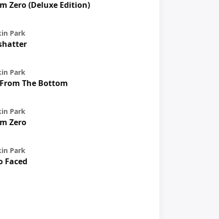
m Zero (Deluxe Edition)
kin Park
shatter
kin Park
 From The Bottom
kin Park
m Zero
kin Park
o Faced