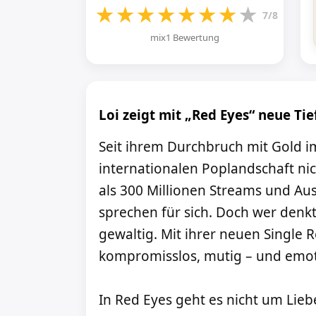
★
★
★
★
★
★
★
★
7/8
mix1 Bewertung
Loi zeigt mit „Red Eyes“ neue T
Seit ihrem Durchbruch mit Gold im
internationalen Poplandschaft n
als 300 Millionen Streams und Au
sprechen für sich. Doch wer denkt,
gewaltig. Mit ihrer neuen Single R
kompromisslos, mutig – und emot
In Red Eyes geht es nicht um Lie