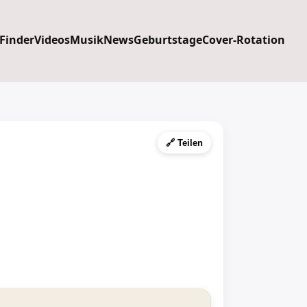
 Finder
Videos
Musik
News
Geburtstage
Cover-Rotation
🔗 Teilen