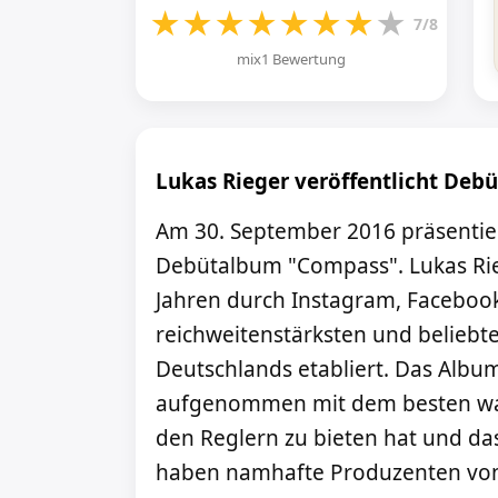
★
★
★
★
★
★
★
★
7/8
mix1 Bewertung
Lukas Rieger veröffentlicht Deb
Am 30. September 2016 präsentier
Debütalbum "Compass". Lukas Rieg
Jahren durch Instagram, Faceboo
reichweitenstärksten und beliebt
Deutschlands etabliert. Das Albu
aufgenommen mit dem besten wa
den Reglern zu bieten hat und d
haben namhafte Produzenten von C