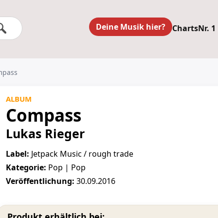
Deine Musik hier?
Charts
Nr. 1
mpass
ALBUM
Compass
Lukas Rieger
Label:
Jetpack Music / rough trade
Kategorie:
Pop | Pop
Veröffentlichung:
30.09.2016
Produkt erhältlich bei: