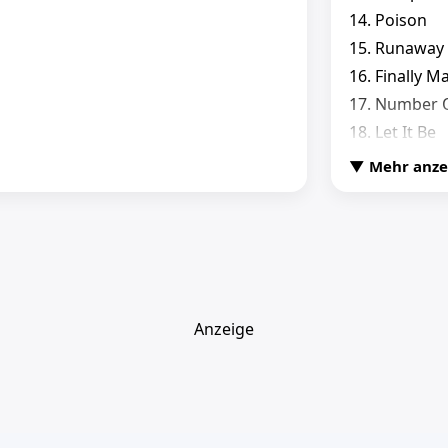
14. Poison
15. Runaway
16. Finally M
17. Number 
18. Let It Be
▼ Mehr anze
Anzeige