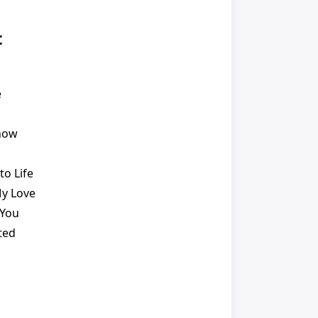
t
e
Know
to Life
My Love
 You
ted