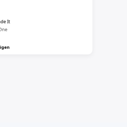
ade It
One
igen