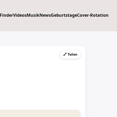
 Finder
Videos
Musik
News
Geburtstage
Cover-Rotation
🔗 Teilen