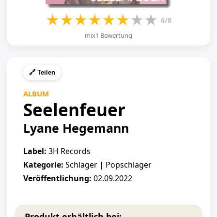
★
★
★
★
★
★
★
★
6/8
mix1 Bewertung
🔗 Teilen
ALBUM
Seelenfeuer
Lyane Hegemann
Label:
3H Records
Kategorie:
Schlager | Popschlager
Veröffentlichung:
02.09.2022
Produkt erhältlich bei: