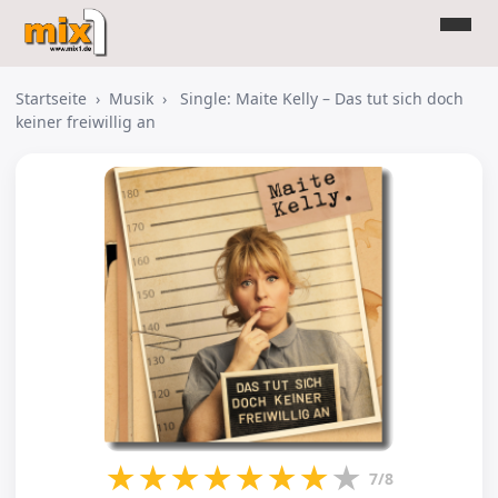
Startseite
›
Musik
›
Single: Maite Kelly – Das tut sich doch
keiner freiwillig an
★
★
★
★
★
★
★
★
7/8