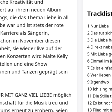
iche Kreativität und
tiert auf ihrem neuen Album
Tracklis
gs, die das Thema Liebe in all
be war und ist stets der rote
1 Nur Liebe
arriere als Sängerin,
2 Das tut sic
3 Die Liebe h
. Schon im November diesen
4 Direkt neb
eit, sie wieder live auf der
5 Mit Liebe g
ven Konzerten wird Maite Kelly
6 Einmal im J
tellen und eine Show
7 Es ist einf
aunen und Tanzen geprägt sein
8 Wer lieben 
9 Irgendwo
10 Ich sing 
NUR MIT GANZ VIEL LIEBE möglich
11 Die Stille
enschaft für die Musik treu und
12 Es ist noc
13 Flieg mit 
ikums erneut zu erobern. Seien