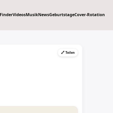
 Finder
Videos
Musik
News
Geburtstage
Cover-Rotation
🔗 Teilen