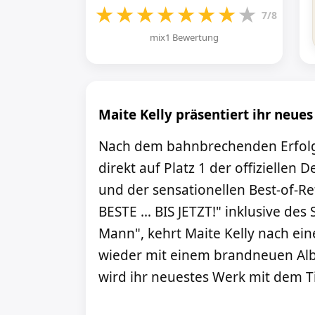
★
★
★
★
★
★
★
★
7/8
mix1 Bewertung
Maite Kelly präsentiert ihr neue
Nach dem bahnbrechenden Erfolg 
direkt auf Platz 1 der offiziellen
und der sensationellen Best-of-R
BESTE … BIS JETZT!" inklusive des 
Mann", kehrt Maite Kelly nach ein
wieder mit einem brandneuen Al
wird ihr neuestes Werk mit dem Ti