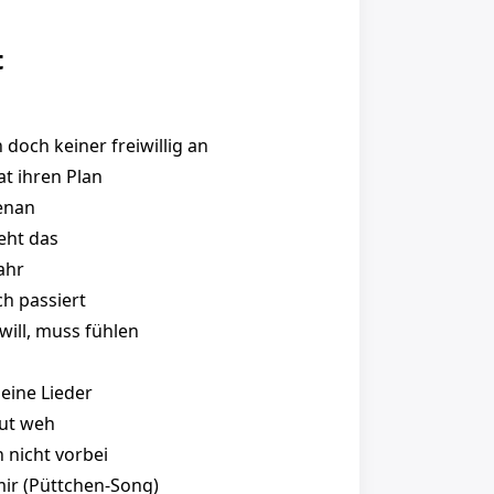
t
h doch keiner freiwillig an
at ihren Plan
enan
eht das
ahr
ach passiert
will, muss fühlen
meine Lieder
 tut weh
h nicht vorbei
mir (Püttchen-Song)