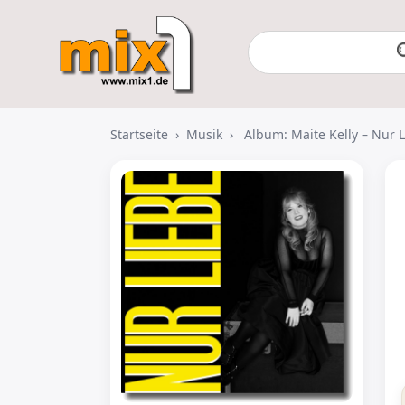
Startseite
›
Musik
›
Album: Maite Kelly – Nur 