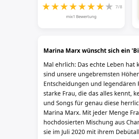
★
★
★
★
★
★
★
★
7/8
mix1 Bewertung
Marina Marx wünscht sich ein 'B
Mal ehrlich: Das echte Leben hat 
sind unsere ungebremsten Höhen
Entscheidungen und legendären Feh
starke Frau, die das alles kennt,
und Songs für genau diese herrli
Marina Marx. Mit jeder Menge Fr
hochdosierten Mischung aus Cha
sie im Juli 2020 mit ihrem Debüta