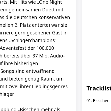
ts. Mit Hits wie „One Night
r dem gemeinsamen Duett mit
das die deutschen konservativen
ellen 2. Platz enterte) war sie
Karriere gern gesehener Gast in
isens „Schlagerchampions“,
s Adventsfest der 100.000
h bereits über 37 Mio. Audio-
f ihre bisherigen
 Songs sind entwaffnend
 und bieten genug Raum, um
mit zwei ihrer Lieblingsgenres
Tracklis
hlager.
01. Bisschen
opplung „Bisschen mehr als