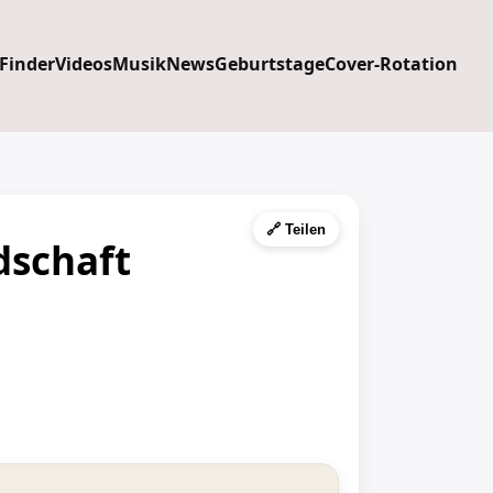
 Finder
Videos
Musik
News
Geburtstage
Cover-Rotation
🔗 Teilen
dschaft