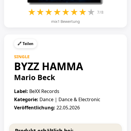
★
★
★
★
★
★
★
★
7/8
mix1 Bewertung
🔗 Teilen
SINGLE
BYZZ HAMMA
Mario Beck
Label:
BeXX Records
Kategorie:
Dance | Dance & Electronic
Veröffentlichung:
22.05.2026
Produkt erhältlich bei: