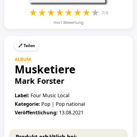
★
★
★
★
★
★
★
★
7/8
mix1 Bewertung
🔗 Teilen
ALBUM
Musketiere
Mark Forster
Label:
Four Music Local
Kategorie:
Pop | Pop national
Veröffentlichung:
13.08.2021
Produkt erhältlich bei: