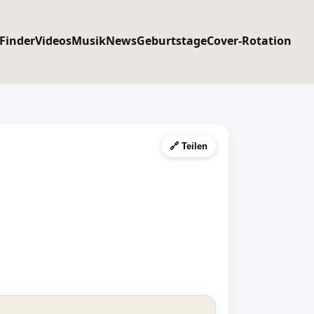
 Finder
Videos
Musik
News
Geburtstage
Cover-Rotation
🔗 Teilen