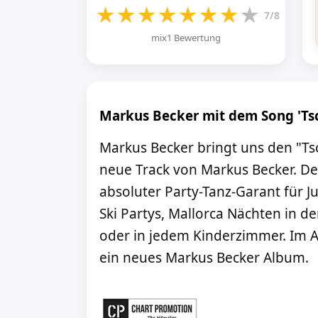
★
★
★
★
★
★
★
★
7/8
mix1 Bewertung
Markus Becker mit dem Song 'Ts
Markus Becker bringt uns den "Tsc
neue Track von Markus Becker. De
absoluter Party-Tanz-Garant für Ju
Ski Partys, Mallorca Nächten in d
oder in jedem Kinderzimmer. Im A
ein neues Markus Becker Album.