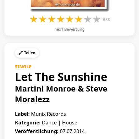
★
★
★
★
★
★
★
★
6/8
mix1 Bewertung
🔗 Teilen
SINGLE
Let The Sunshine
Martini Monroe & Steve
Moralezz
Label:
Munix Records
Kategorie:
Dance | House
Veröffentlichung:
07.07.2014