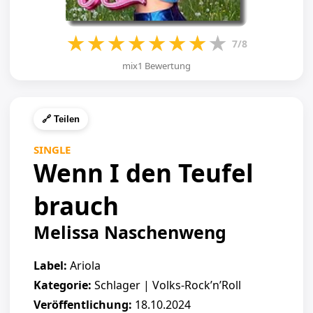
★
★
★
★
★
★
★
★
7/8
mix1 Bewertung
🔗 Teilen
SINGLE
Wenn I den Teufel
brauch
Melissa Naschenweng
Label:
Ariola
Kategorie:
Schlager | Volks-Rock’n’Roll
Veröffentlichung:
18.10.2024