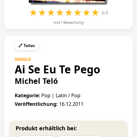
★
★
★
★
★
★
★
★
8/8
mix1 Bewertung
🔗 Teilen
SINGLE
Ai Se Eu Te Pego
Michel Teló
Kategorie:
Pop | Latin / Pop
Veröffentlichung:
16.12.2011
Produkt erhältlich bei: