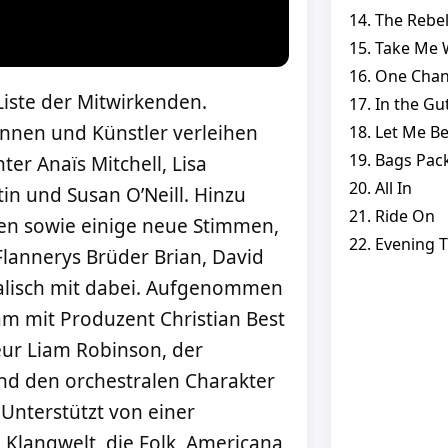
14. The Rebe
15. Take Me 
16. One Cha
Liste der Mitwirkenden.
17. In the Gu
nnen und Künstler verleihen
18. Let Me B
19. Bags Pac
ter Anaïs Mitchell, Lisa
20. All In
tin und Susan O’Neill. Hinzu
21. Ride On
n sowie einige neue Stimmen,
22. Evening T
Flannerys Brüder Brian, David
alisch mit dabei. Aufgenommen
m mit Produzent Christian Best
ur Liam Robinson, der
und den orchestralen Charakter
Unterstützt von einer
 Klangwelt, die Folk, Americana