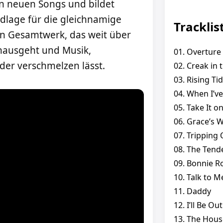
hn neuen Songs und bildet
ndlage für die gleichnamige
Tracklis
in Gesamtwerk, das weit über
nausgeht und Musik,
01. Overture
der verschmelzen lässt.
02. Creak in 
03. Rising Ti
04. When I’ve
05. Take It o
06. Grace’s W
07. Tripping 
08. The Tend
09. Bonnie R
10. Talk to M
11. Daddy
12. I’ll Be Ou
13. The Hou