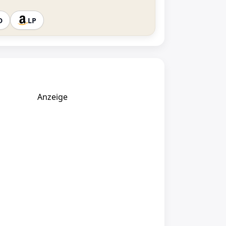
D
LP
Anzeige