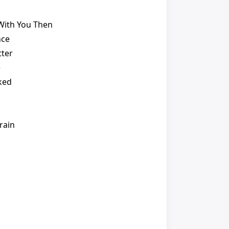
l
With You Then
nce
tter
e
ked
rain