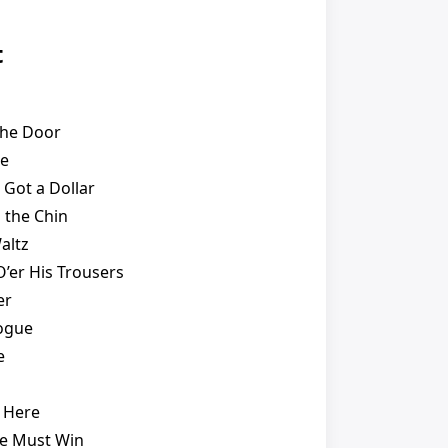
t
the Door
de
 Got a Dollar
n the Chin
altz
O’er His Trousers
er
ogue
e
t Here
se Must Win