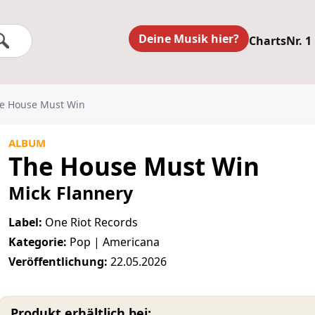
Deine Musik hier?
Charts
Nr. 1
he House Must Win
ALBUM
The House Must Win
Mick Flannery
Label:
One Riot Records
Kategorie:
Pop | Americana
Veröffentlichung:
22.05.2026
Produkt erhältlich bei: