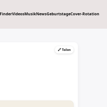
 Finder
Videos
Musik
News
Geburtstage
Cover-Rotation
🔗 Teilen