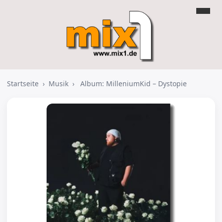
Startseite
›
Musik
›
Album: MilleniumKid – Dystopie