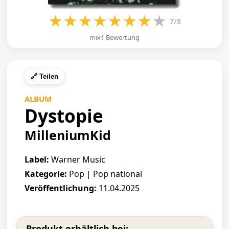
★
★
★
★
★
★
★
★
7/8
mix1 Bewertung
🔗 Teilen
ALBUM
Dystopie
MilleniumKid
Label:
Warner Music
Kategorie:
Pop | Pop national
Veröffentlichung:
11.04.2025
Produkt erhältlich bei: