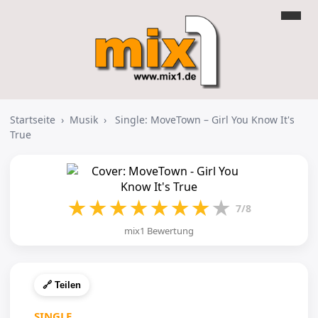
Startseite
›
Musik
›
Single: MoveTown – Girl You Know It's
True
★
★
★
★
★
★
★
★
7/8
mix1 Bewertung
🔗 Teilen
SINGLE