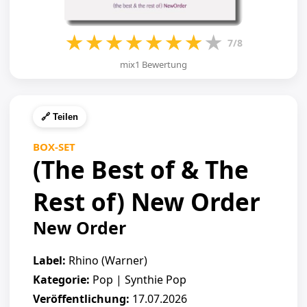
★
★
★
★
★
★
★
★
7/8
mix1 Bewertung
🔗 Teilen
BOX-SET
(The Best of & The
Rest of) New Order
New Order
Label:
Rhino (Warner)
Kategorie:
Pop | Synthie Pop
Veröffentlichung:
17.07.2026