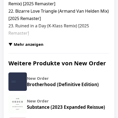
Remix) [2025 Remaster]
22. Bizarre Love Triangle (Armand Van Helden Mix)
[2025 Remaster]
23. Ruined in a Day (K-Klass Remix) [2025
Remaster]
24. Regret (Fire Island Mix) [2025 Remaster]
▼ Mehr anzeigen
25. Age of Consent (Howie B. Remix) [2025
Remaster]
Weitere Produkte von New Order
26. Spooky (Magimix) [2025 Remaster]
27. Let's Go (Nothing for Me) [2025 Remaster]
28. Bizarre Love Triangle (7" Remix Edit) [2025
New Order
Brotherhood (Definitive Edition)
Remaster]
29. 1963-95 (Arthur Baker Radio Remix) [2025
Remaster]
New Order
30. Everythings Gone Green (Dave Clarke Mix)
Substance (2023 Expanded Reissue)
[2025 Remaster]