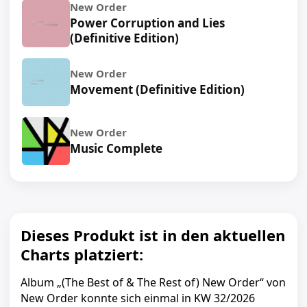
New Order
31. Temptation (CJ Bolland Mix) [2025 Remaster]
Power Corruption and Lies
32. Blue Monday-95 (Hawtin Mix) [2025 Remaster]
(Definitive Edition)
33. True Faith-94 (Perfecto Mix) [2025 Remaster]
34. 1963 (Lionrock M6 Sunday Morning Mix) [2025
New Order
Remaster]
Movement (Definitive Edition)
35. Confusion (Pump Panel Floatation Mix)
36. Everythings Gone Green (Electric Green)
New Order
37. Spooky (Nightstripper Mix) [2025 Remaster]
Music Complete
38. 1963-95 (Blackout Mix)
39. 1963 (94 Remix)
40. Spooky (Sub Sub 12'' Remix)
41. Blue Monday-95 (Hardfloor Dub) [2025
Dieses Produkt ist in den aktuellen
Remaster]
Charts platziert:
42. 1963 (Joe T Vanelli Light Mix) [2025 Remaster]
43. True Faith-94 (Eschreamer Mix) [2025
Album „(The Best of & The Rest of) New Order“ von
Remaster]
New Order konnte sich einmal in KW 32/2026