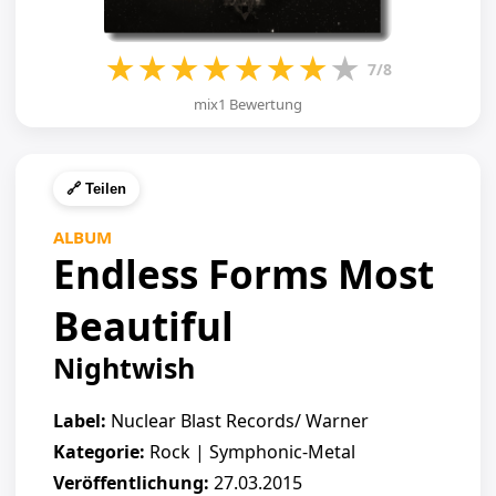
★
★
★
★
★
★
★
★
7/8
mix1 Bewertung
🔗 Teilen
ALBUM
Endless Forms Most
Beautiful
Nightwish
Label:
Nuclear Blast Records/ Warner
Kategorie:
Rock | Symphonic-Metal
Veröffentlichung:
27.03.2015